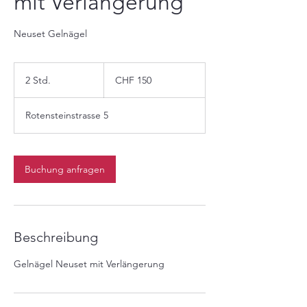
mit Verlängerung
Neuset Gelnägel
150
Schweizer
2 Std.
2
CHF 150
Franken
S
t
Rotensteinstrasse 5
d
.
Buchung anfragen
Beschreibung
Gelnägel Neuset mit Verlängerung