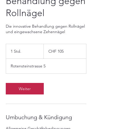
Behandlung gegen
Rollnägel
Die innovative Behandlung gegen Rollnägel
und eingewachsene Zehennägel
105
Schweizer
1 Std.
1
CHF 105
Franken
S
t
Rotensteinstrasse 5
d
Weiter
Umbuchung & Kündigung
Allgemeine Geschäftsbedingungen