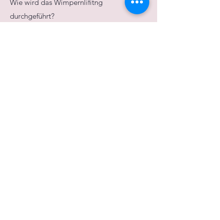
Wie wird das Wimpernlifitng
durchgeführt?
In 5 Schritten zu traumhaft schönen,
natürlichen Wimpern mit mehr Schwung,
mehr Länge, kräfigerem Aussehen und
sofort sichtbaren mit einem
langanhaltigen Effekt für 6-8 Wochen.
Welche Kontraindikationen gibt es?
Allergie gegen die folgenden Inhaltstoffe
ist Behandlung nicht möglich:
Polymer, Keratin, Kollagen, Vitamin A und
C, Seidenproteine.
Wie oft sollte das Wimpernlifting
durchgeführt werden?
Die Wimpernlaminierung hat einen
booster Effekt! Nach der ersten