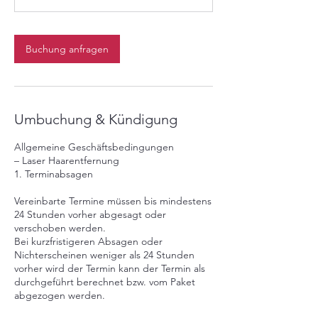
1
5
M
Buchung anfragen
i
n
.
Umbuchung & Kündigung
Allgemeine Geschäftsbedingungen
– Laser Haarentfernung
1. Terminabsagen
Vereinbarte Termine müssen bis mindestens
24 Stunden vorher abgesagt oder
verschoben werden.
Bei kurzfristigeren Absagen oder
Nichterscheinen weniger als 24 Stunden
vorher wird der Termin kann der Termin als
durchgeführt berechnet bzw. vom Paket
abgezogen werden.