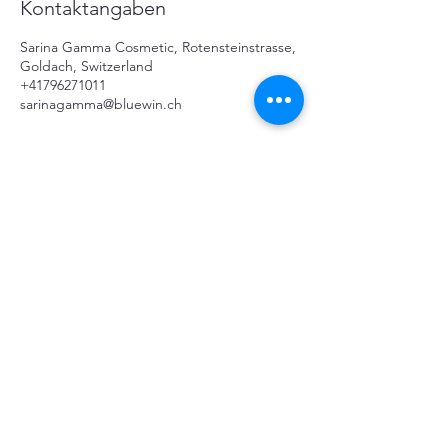
Kontaktangaben
Sarina Gamma Cosmetic, Rotensteinstrasse,
Goldach, Switzerland
+41796271011
sarinagamma@bluewin.ch
SARINA GAMMA
COSMETIC
sarinagamma@bluewin.ch
+41 79 627 10 11