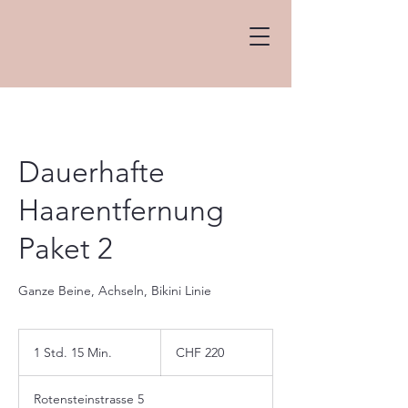
Dauerhafte
Haarentfernung
Paket 2
Ganze Beine, Achseln, Bikini Linie
220
Schweizer
1 Std. 15 Min.
1
CHF 220
Franken
S
t
Rotensteinstrasse 5
d