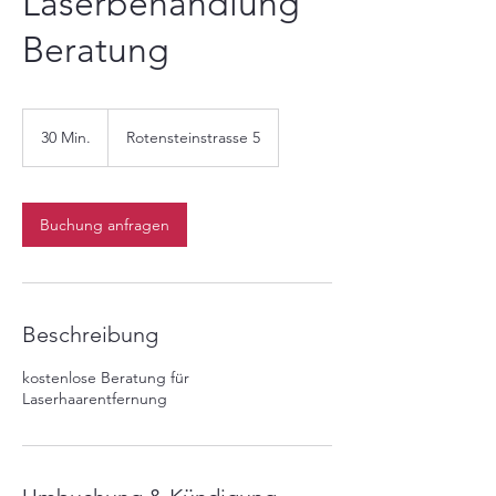
Laserbehandlung
Beratung
30 Min.
3
Rotensteinstrasse 5
0
M
i
n
Buchung anfragen
.
Beschreibung
kostenlose Beratung für
Laserhaarentfernung