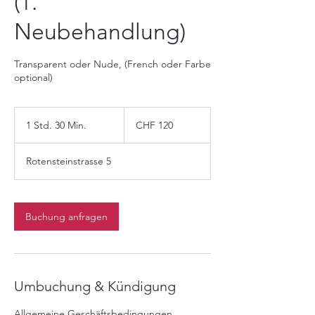
(1.
Neubehandlung)
Transparent oder Nude, (French oder Farbe
optional)
120
Schweizer
1 Std. 30 Min.
1
CHF 120
Franken
S
t
Rotensteinstrasse 5
d
3
0
M
Buchung anfragen
i
n
.
Umbuchung & Kündigung
Allgemeine Geschäftsbedingungen