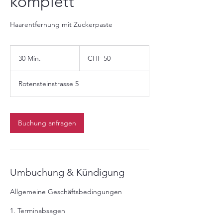
komplett
Haarentfernung mit Zuckerpaste
50
Schweizer
30 Min.
3
CHF 50
Franken
0
M
Rotensteinstrasse 5
i
n
.
Buchung anfragen
Umbuchung & Kündigung
Allgemeine Geschäftsbedingungen
1. Terminabsagen