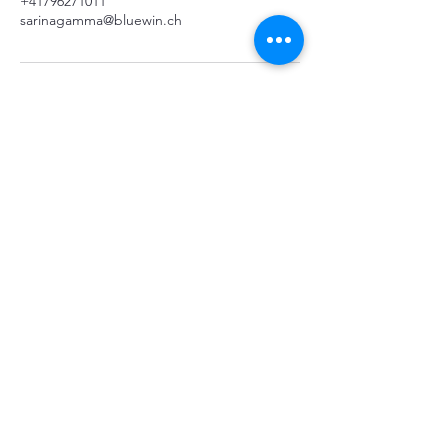
+41796271011
sarinagamma@bluewin.ch
SARINA GAMMA
COSMETIC
sarinagamma@bluewin.ch
+41 79 627 10 11
Rotensteinstrasse 5
9403 Goldach