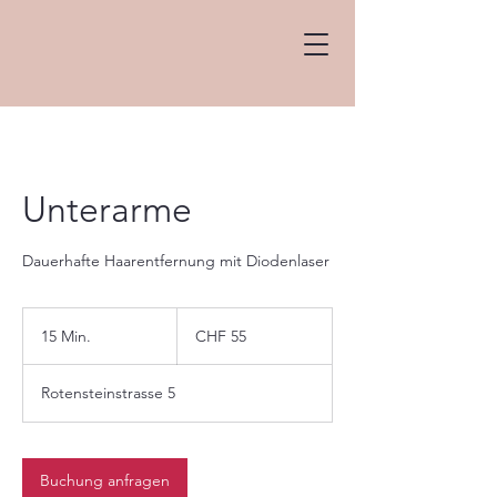
Unterarme
Dauerhafte Haarentfernung mit Diodenlaser
55
Schweizer
15 Min.
1
CHF 55
Franken
5
M
Rotensteinstrasse 5
i
n
.
Buchung anfragen